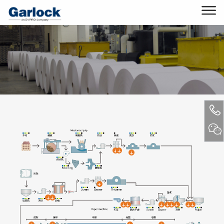
+
+
+
+
+
+
+
+
+
+
+
+
+
+