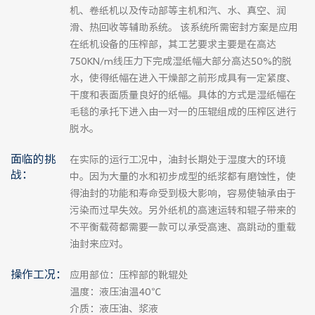
机、卷纸机以及传动部等主机和汽、水、真空、润
滑、热回收等辅助系统。 该系统所需密封方案是应用
在纸机设备的压榨部，其工艺要求主要是在高达
750KN/m线压力下完成湿纸幅大部分高达50%的脱
水，使得纸幅在进入干燥部之前形成具有一定紧度、
干度和表面质量良好的纸幅。具体的方式是湿纸幅在
毛毯的承托下进入由一对一的压辊组成的压榨区进行
脱水。
面临的挑
在实际的运行工况中，油封长期处于湿度大的环境
战：
中。因为大量的水和初步成型的纸浆都有磨蚀性，使
得油封的功能和寿命受到极大影响，容易使轴承由于
污染而过早失效。另外纸机的高速运转和辊子带来的
不平衡载荷都需要一款可以承受高速、高跳动的重载
油封来应对。
操作工况：
应用部位：压榨部的靴辊处
温度：液压油温40℃
介质：液压油、浆液