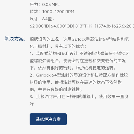
压力：0.05 MPa
转数：1000- 1200 RPM
尺寸：64型 -
62.000"ID|64.000"OD|.813"THK（1574.8x1625.6x20
解决方案：
根据设备的工况，选用Garlock重载油封64型结构和氢
化丁腈材料，具有以下的优势：
1、装配式结构和专利设计-不锈钢指状弹簧与不锈钢环
型螺旋弹簧组合，使得密封在重载和交变载荷的工况
下，依然有很好的密封，维护纸机稳定的运转；
2、Garlock 64型油封的唇的设计和独特配方制作橡胶
材质的使用，使得油封可以在高速的状态下依然耐
磨，并具有良好的耐腐蚀性；
3、此款油封应用在压榨部的靴辊上，使用效果一直良
好
造纸解决方案