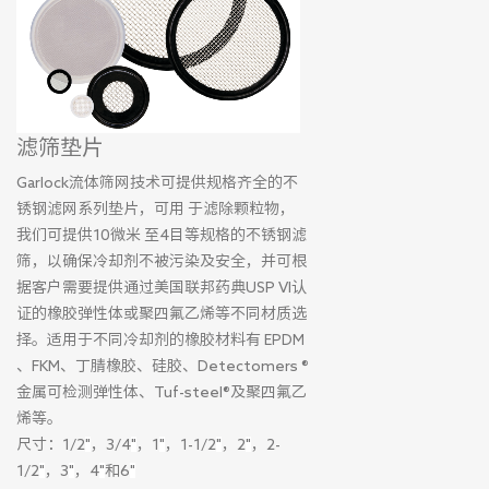
滤筛垫片
Garlock流体筛网技术可提供规格齐全的不
锈钢滤网系列垫片，可用 于滤除颗粒物，
我们可提供10微米 至4目等规格的不锈钢滤
筛，以确保冷却剂不被污染及安全，并可根
据客户需要提供通过美国联邦药典USP VI认
证的橡胶弹性体或聚四氟乙烯等不同材质选
择。适用于不同冷却剂的橡胶材料有 EPDM
、FKM、丁腈橡胶、硅胶、Detectomers ®
金属可检测弹性体、Tuf-steel®及聚四氟乙
烯等。
尺寸：1/2
"
，3/4
"
，1
"
，1-1/2
"
，2
"
，2-
1/2
"
，3
"
，4
"
和6
"