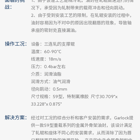
1、由于该道工艺是精冷轧，油封在轧辊高速运行的情
战：
况下，承受因为轧制带来的载荷冲击和径向跳动。
2、由于受到安装工艺的限制，在轧辊安装的过程中，
油封容易因为不对中的原因出现翻唇的现象，导致轴
承座的密封处直接漏油。
操作工况：
设备：三连轧的支撑辊
温度：60-90℃
线速度：18m/s
压力：0.4bar左右
介质：润滑油脂
润滑方式：油气润滑
径向跳动：0.5mm
尺寸规格：59型，特制氟橡胶 尺寸30.709"x
33.228"x 0.875"
解决方案：
经过对工况的综合分析和客户安装的需求，Garlock提
供一款59型重载系列的金属外骨架油封，该设计满足
了轧辊和座体不同心的安装需求，从而消除了因为唇