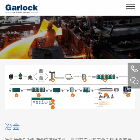
+
+
+
+
+
+
+
+
+
+
+
冶金
冶金行业作为制造业的基础工业，是国家实力和工业发展水平的标